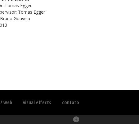
or: Tomas Egger
pervisor: Tomas Egger
 Bruno Gouveia
2013
 / web
visual effects
contato