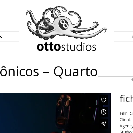
s
rônicos – Quarto
fic
Film: 
Client
Agenc
Studio