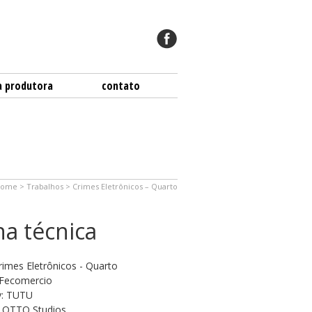
a produtora
contato
Home
>
Trabalhos
>
Crimes Eletrônicos – Quarto
ha técnica
Crimes Eletrônicos - Quarto
: Fecomercio
y: TUTU
: OTTO Studios