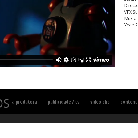
Direct
VFX Su
Music:
Year: 
a produtora
publicidade / tv
vídeo clip
content